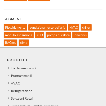
SEGMENTI
Riscaldamento
condizionamento dell'aria
HVAC
chiller
modulo espansione
AHU
pompa di calore
lonworks
BACnet
clima
PRODOTTI
Elettromeccanici
Programmabili
HVAC
Refrigerazione
Soluzioni Retail
Temperatura, umidità, pressione