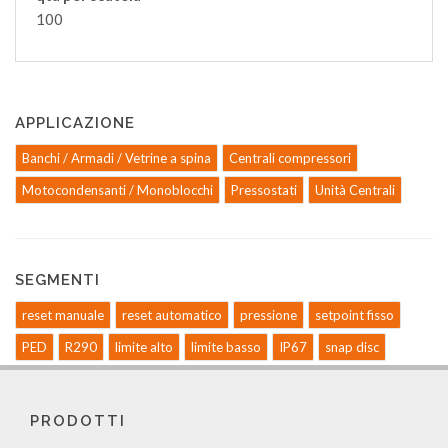
100
APPLICAZIONE
Banchi / Armadi / Vetrine a spina
Centrali compressori
Motocondensanti / Monoblocchi
Pressostati
Unità Centrali
SEGMENTI
reset manuale
reset automatico
pressione
setpoint fisso
PED
R290
limite alto
limite basso
IP67
snap disc
PRODOTTI