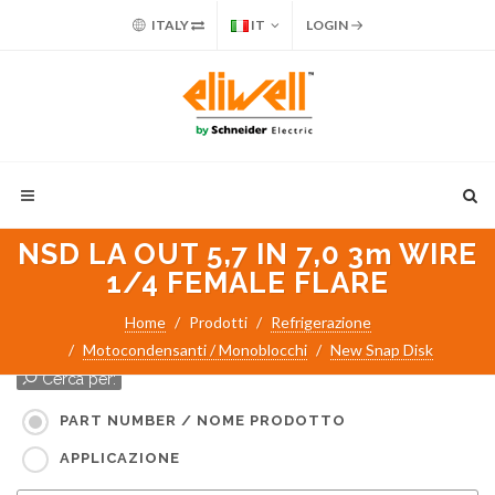
ITALY
IT
LOGIN
NSD LA OUT 5,7 IN 7,0 3m WIRE
1/4 FEMALE FLARE
Home
Prodotti
Refrigerazione
Motocondensanti / Monoblocchi
New Snap Disk
Cerca per:
PART NUMBER / NOME PRODOTTO
APPLICAZIONE