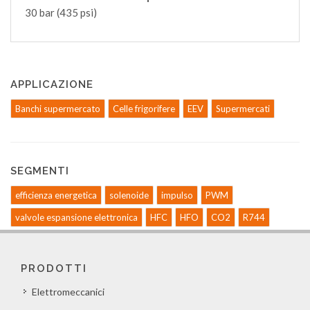
30 bar (435 psi)
APPLICAZIONE
Banchi supermercato
Celle frigorifere
EEV
Supermercati
SEGMENTI
efficienza energetica
solenoide
impulso
PWM
valvole espansione elettronica
HFC
HFO
CO2
R744
PRODOTTI
Elettromeccanici