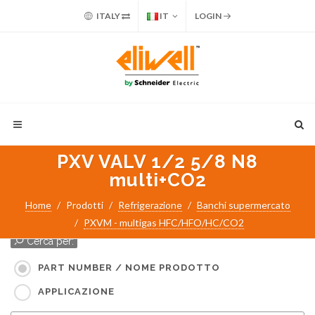
ITALY
IT
LOGIN
PXV VALV 1/2 5/8 N8
multi+CO2
Home
Prodotti
Refrigerazione
Banchi supermercato
PXVM - multigas HFC/HFO/HC/CO2
Cerca per:
PART NUMBER / NOME PRODOTTO
APPLICAZIONE