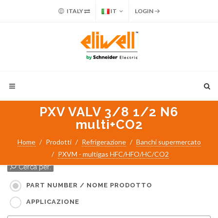
ITALY
IT
LOGIN
PXV VALV 3/8 1/2 N6
multi+CO2
Home
Prodotti
Refrigerazione
Banchi supermercato
PXVM - multigas HFC/HFO/HC/CO2
Cerca per:
PART NUMBER / NOME PRODOTTO
APPLICAZIONE