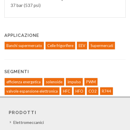
37 bar (537 psi)
APPLICAZIONE
Banchi supermercato
Celle frigorifere
EEV
Supermercati
SEGMENTI
efficienza energetica
solenoide
impulso
PWM
valvole espansione elettronica
HFC
HFO
CO2
R744
PRODOTTI
Elettromeccanici