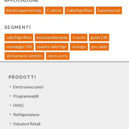
APPLICAZIONE
Banchi supermercato
C-stores
Celle frigorifere
Supermercati
SEGMENTI
cella frigorifera
motocondensante
4 uscite
guida DIN
montaggio DIN
quadro cella frigo
orologio
gas caldo
sbrinamento elettrico
micro porta
PRODOTTI
Elettromeccanici
Programmabili
HVAC
Refrigerazione
Soluzioni Retail