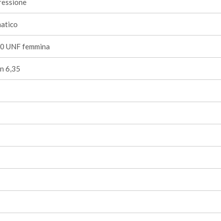
ressione
atico
0 UNF femmina
n 6,35