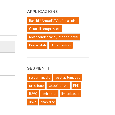
APPLICAZIONE
Banchi / Armadi / Vetrine a spina
Centrali compressori
Motocondensanti / Monoblocchi
Pressostati
Unità Centrali
SEGMENTI
reset manuale
reset automatico
pressione
setpoint fisso
PED
R290
limite alto
limite basso
IP67
snap disc