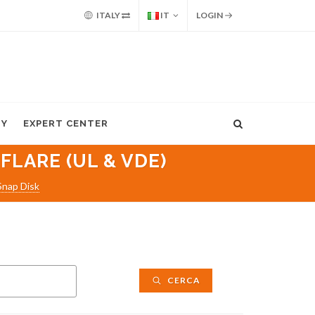
ITALY
IT
LOGIN
MY
EXPERT CENTER
FLARE (UL & VDE)
nap Disk
CERCA