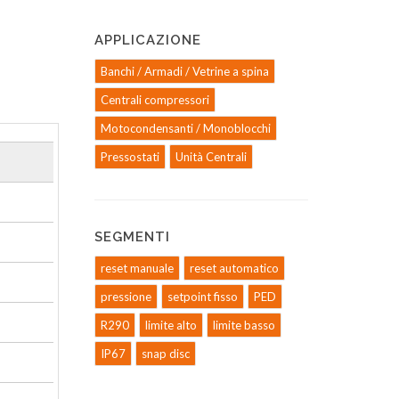
APPLICAZIONE
Banchi / Armadi / Vetrine a spina
Centrali compressori
Motocondensanti / Monoblocchi
Pressostati
Unità Centrali
SEGMENTI
reset manuale
reset automatico
pressione
setpoint fisso
PED
R290
limite alto
limite basso
IP67
snap disc