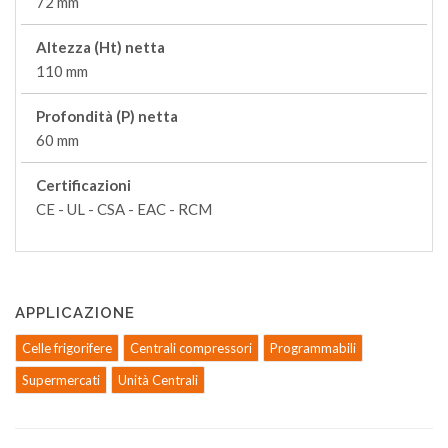
72 mm
Altezza (Ht) netta
110 mm
Profondità (P) netta
60 mm
Certificazioni
CE - UL - CSA - EAC - RCM
APPLICAZIONE
Celle frigorifere
Centrali compressori
Programmabili
Supermercati
Unità Centrali