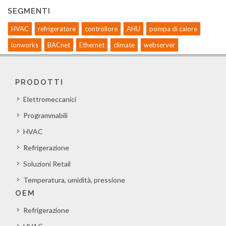
SEGMENTI
HVAC
refrigeratore
controllore
AHU
pompa di calore
lonworks
BACnet
Ethernet
climate
webserver
PRODOTTI
Elettromeccanici
Programmabili
HVAC
Refrigerazione
Soluzioni Retail
Temperatura, umidità, pressione
OEM
Refrigerazione