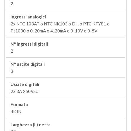
2
Ingressi analogici
2x NTC 103AT o NTC NK103 o D.I. o PTC KTY81 o
Pt1000 o 0..20mA o 4..20mA o 0-10V o 0-5V
N° ingressi digitali
2
N° uscite digitali
3
Uscite digitali
2x 3A 250Vac
Formato
4DIN
Larghezza (L) netta