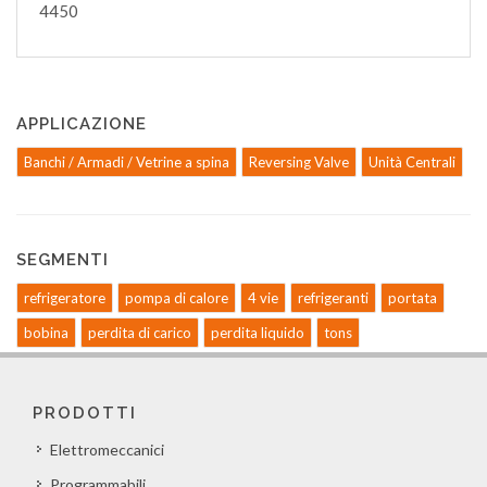
4450
APPLICAZIONE
Banchi / Armadi / Vetrine a spina
Reversing Valve
Unità Centrali
SEGMENTI
refrigeratore
pompa di calore
4 vie
refrigeranti
portata
bobina
perdita di carico
perdita liquido
tons
PRODOTTI
Elettromeccanici
Programmabili