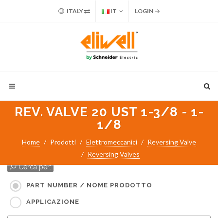
ITALY
IT
LOGIN
REV. VALVE 20 UST 1-3/8 - 1-
1/8
Home
Prodotti
Elettromeccanici
Reversing Valve
Reversing Valves
Cerca per:
PART NUMBER / NOME PRODOTTO
APPLICAZIONE