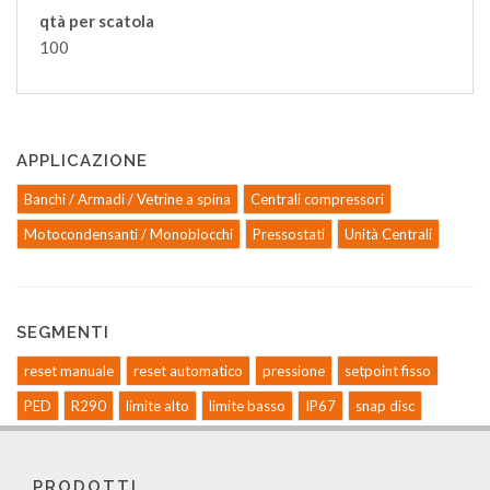
qtà per scatola
100
APPLICAZIONE
Banchi / Armadi / Vetrine a spina
Centrali compressori
Motocondensanti / Monoblocchi
Pressostati
Unità Centrali
SEGMENTI
reset manuale
reset automatico
pressione
setpoint fisso
PED
R290
limite alto
limite basso
IP67
snap disc
PRODOTTI