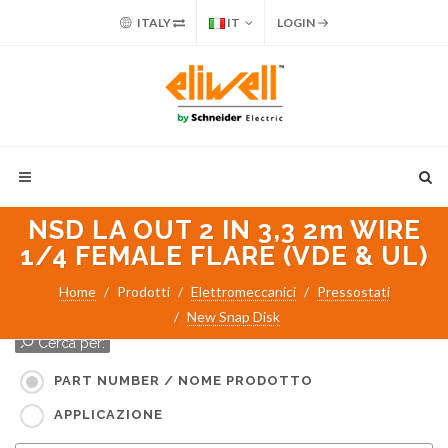
ITALY
IT
LOGIN
NSD LA OUT 2 IN 3,3 2m WIRE
1/4 FEMALE FLARE (VDE & UL)
Home
Prodotti
Elettromeccanici
Pressostati
New Snap Disk
Cerca per:
PART NUMBER / NOME PRODOTTO
APPLICAZIONE