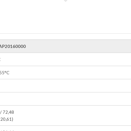
AP20160000
C
55°C
/ 72,48
 20,61)