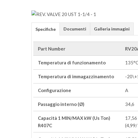
Documenti
Galleria immagini
Specifiche
Part Number
RV20
Temperatura di funzionamento
135°
Temperatura di immagazzinamento
-20\+
Configurazione
A
Passaggio interno (Ø)
34,6
Capacità 1 MIN/MAX kW (Us Ton)
17,56 
R407C
(4,99/