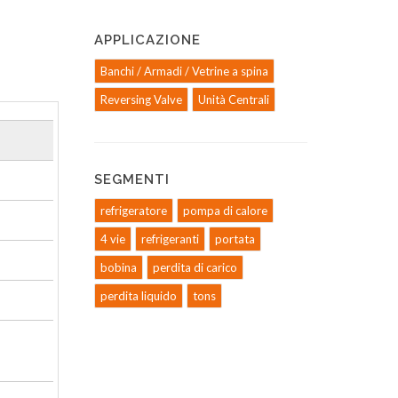
APPLICAZIONE
Banchi / Armadi / Vetrine a spina
Reversing Valve
Unità Centrali
SEGMENTI
refrigeratore
pompa di calore
4 vie
refrigeranti
portata
bobina
perdita di carico
perdita liquido
tons