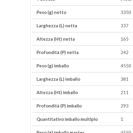
Peso (g) netto
3350
Larghezza (L) netta
337
Altezza (Ht) netta
165
Profondità (P) netta
242
Peso (g) imballo
4550
Larghezza (L) imballo
381
Altezza (Ht) imballo
211
Profondità (P) imballo
293
Quantitativo imballo multiplo
1
Peso (g) imballo master
4550