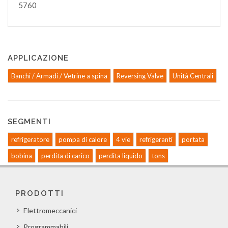
5760
APPLICAZIONE
Banchi / Armadi / Vetrine a spina
Reversing Valve
Unità Centrali
SEGMENTI
refrigeratore
pompa di calore
4 vie
refrigeranti
portata
bobina
perdita di carico
perdita liquido
tons
PRODOTTI
Elettromeccanici
Programmabili