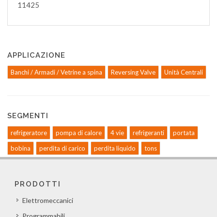
11425
APPLICAZIONE
Banchi / Armadi / Vetrine a spina
Reversing Valve
Unità Centrali
SEGMENTI
refrigeratore
pompa di calore
4 vie
refrigeranti
portata
bobina
perdita di carico
perdita liquido
tons
PRODOTTI
Elettromeccanici
Programmabili