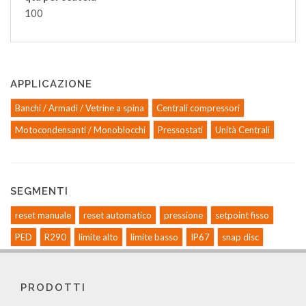
100
APPLICAZIONE
Banchi / Armadi / Vetrine a spina
Centrali compressori
Motocondensanti / Monoblocchi
Pressostati
Unità Centrali
SEGMENTI
reset manuale
reset automatico
pressione
setpoint fisso
PED
R290
limite alto
limite basso
IP67
snap disc
PRODOTTI