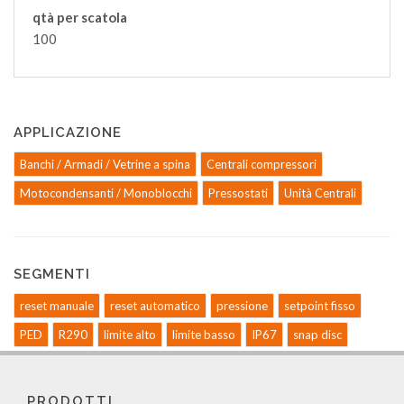
qtà per scatola
100
APPLICAZIONE
Banchi / Armadi / Vetrine a spina
Centrali compressori
Motocondensanti / Monoblocchi
Pressostati
Unità Centrali
SEGMENTI
reset manuale
reset automatico
pressione
setpoint fisso
PED
R290
limite alto
limite basso
IP67
snap disc
PRODOTTI