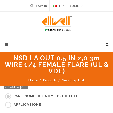
ITALY
IT
LOGIN
NSD LA OUT 0,5 IN 2,0 3m
WIRE 1/4 FEMALE FLARE (UL &
VDE)
Home
Prodotti
New Snap Disk
Cerca per:
PART NUMBER / NOME PRODOTTO
APPLICAZIONE