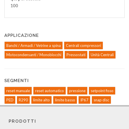
100
APPLICAZIONE
Banchi / Armadi / Vetrine a spina
Centrali compressori
Motocondensanti / Monoblocchi
Pressostati
Unità Centrali
SEGMENTI
reset manuale
reset automatico
pressione
setpoint fisso
PED
R290
limite alto
limite basso
IP67
snap disc
PRODOTTI