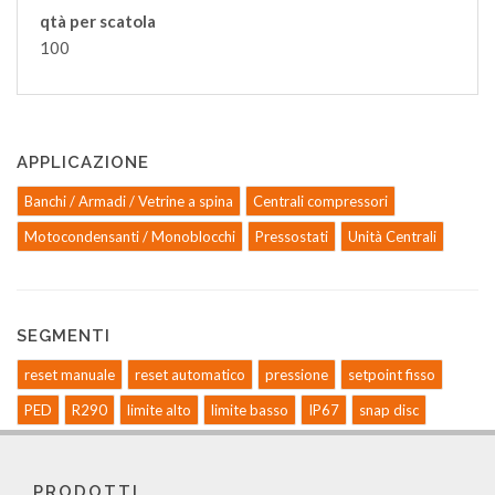
qtà per scatola
100
APPLICAZIONE
Banchi / Armadi / Vetrine a spina
Centrali compressori
Motocondensanti / Monoblocchi
Pressostati
Unità Centrali
SEGMENTI
reset manuale
reset automatico
pressione
setpoint fisso
PED
R290
limite alto
limite basso
IP67
snap disc
PRODOTTI