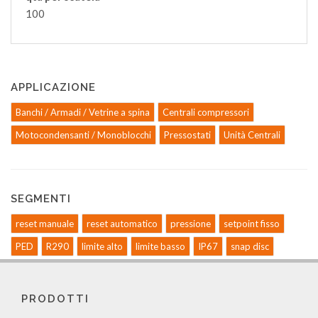
100
APPLICAZIONE
Banchi / Armadi / Vetrine a spina
Centrali compressori
Motocondensanti / Monoblocchi
Pressostati
Unità Centrali
SEGMENTI
reset manuale
reset automatico
pressione
setpoint fisso
PED
R290
limite alto
limite basso
IP67
snap disc
PRODOTTI