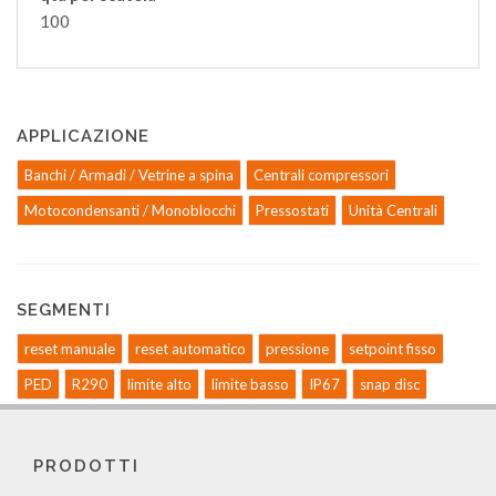
100
APPLICAZIONE
Banchi / Armadi / Vetrine a spina
Centrali compressori
Motocondensanti / Monoblocchi
Pressostati
Unità Centrali
SEGMENTI
reset manuale
reset automatico
pressione
setpoint fisso
PED
R290
limite alto
limite basso
IP67
snap disc
PRODOTTI