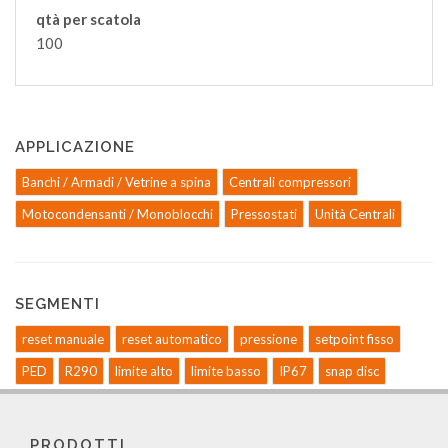
qtà per scatola
100
APPLICAZIONE
Banchi / Armadi / Vetrine a spina
Centrali compressori
Motocondensanti / Monoblocchi
Pressostati
Unità Centrali
SEGMENTI
reset manuale
reset automatico
pressione
setpoint fisso
PED
R290
limite alto
limite basso
IP67
snap disc
PRODOTTI