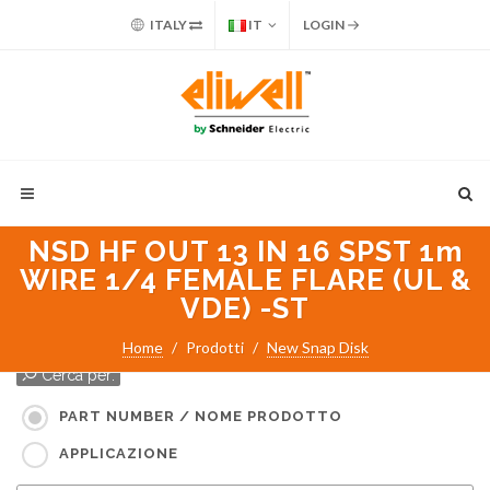
ITALY
IT
LOGIN
NSD HF OUT 13 IN 16 SPST 1m
WIRE 1/4 FEMALE FLARE (UL &
VDE) -ST
Home
Prodotti
New Snap Disk
Cerca per:
PART NUMBER / NOME PRODOTTO
APPLICAZIONE