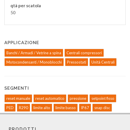
qtà per scatola
50
APPLICAZIONE
Banchi / Armadi / Vetrine a spina
Centrali compressori
Motocondensanti / Monoblocchi
Pressostati
Unità Centrali
SEGMENTI
reset manuale
reset automatico
pressione
setpoint fisso
PED
R290
limite alto
limite basso
IP67
snap disc
PRODOTTI