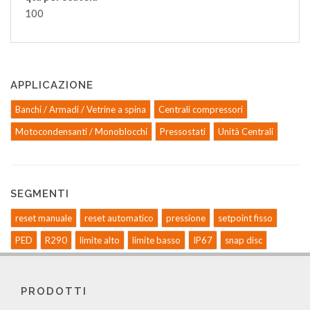
100
APPLICAZIONE
Banchi / Armadi / Vetrine a spina
Centrali compressori
Motocondensanti / Monoblocchi
Pressostati
Unità Centrali
SEGMENTI
reset manuale
reset automatico
pressione
setpoint fisso
PED
R290
limite alto
limite basso
IP67
snap disc
PRODOTTI