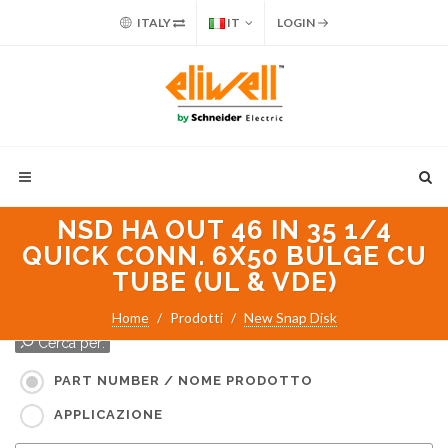
ITALY
IT
LOGIN
NSD HA OUT 46 IN 35 1/4
QUICK CONN. 6X50 BULGE CU
TUBE (UL & VDE)
Home
Prodotti
New Snap Disk
Cerca per:
PART NUMBER / NOME PRODOTTO
APPLICAZIONE