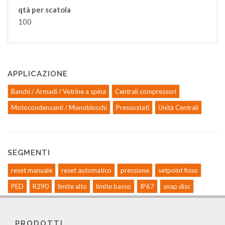
qtà per scatola
100
APPLICAZIONE
Banchi / Armadi / Vetrine a spina
Centrali compressori
Motocondensanti / Monoblocchi
Pressostati
Unità Centrali
SEGMENTI
reset manuale
reset automatico
pressione
setpoint fisso
PED
R290
limite alto
limite basso
IP67
snap disc
PRODOTTI