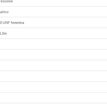
ressione
atico
0 UNF femmina
1,0m