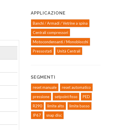
APPLICAZIONE
Banchi / Armadi / Vetrine a spina
Centrali compressori
Motocondensanti / Monoblocchi
Pressostati
Unità Centrali
SEGMENTI
reset manuale
reset automatico
pressione
setpoint fisso
PED
R290
limite alto
limite basso
IP67
snap disc