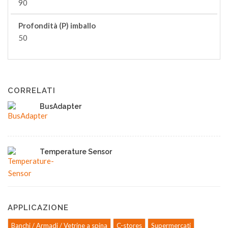
90
Profondità (P) imballo
50
CORRELATI
BusAdapter
Temperature Sensor
APPLICAZIONE
Banchi / Armadi / Vetrine a spina
C-stores
Supermercati