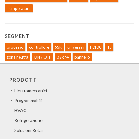
Temperatura
SEGMENTI
processo
controllore
SSR
universali
Pt100
Tc
zona neutra
ON / OFF
32x74
pannello
PRODOTTI
Elettromeccanici
Programmabili
HVAC
Refrigerazione
Soluzioni Retail