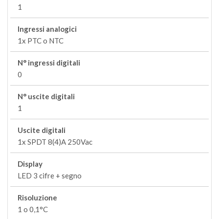
1
Ingressi analogici
1x PTC o NTC
N° ingressi digitali
0
N° uscite digitali
1
Uscite digitali
1x SPDT 8(4)A 250Vac
Display
LED 3 cifre + segno
Risoluzione
1 o 0,1°C