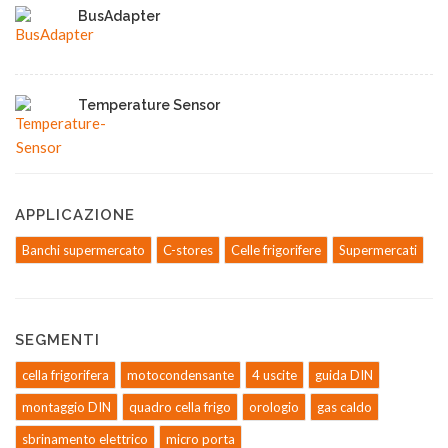
BusAdapter
Temperature Sensor
APPLICAZIONE
Banchi supermercato
C-stores
Celle frigorifere
Supermercati
SEGMENTI
cella frigorifera
motocondensante
4 uscite
guida DIN
montaggio DIN
quadro cella frigo
orologio
gas caldo
sbrinamento elettrico
micro porta