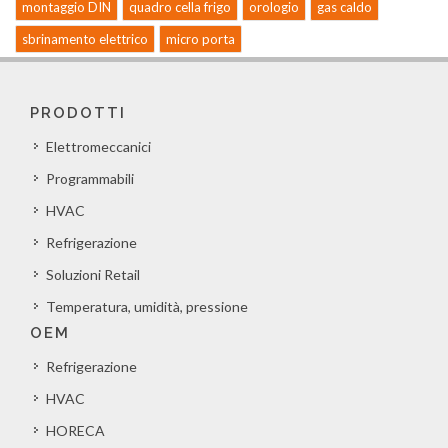
montaggio DIN
quadro cella frigo
orologio
gas caldo
sbrinamento elettrico
micro porta
PRODOTTI
Elettromeccanici
Programmabili
HVAC
Refrigerazione
Soluzioni Retail
Temperatura, umidità, pressione
OEM
Refrigerazione
HVAC
HORECA