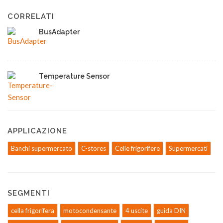
CORRELATI
BusAdapter
Temperature Sensor
APPLICAZIONE
Banchi supermercato
C-stores
Celle frigorifere
Supermercati
SEGMENTI
cella frigorifera
motocondensante
4 uscite
guida DIN