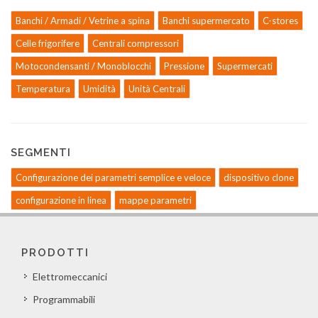
Banchi / Armadi / Vetrine a spina
Banchi supermercato
C-stores
Celle frigorifere
Centrali compressori
Motocondensanti / Monoblocchi
Pressione
Supermercati
Temperatura
Umidità
Unità Centrali
SEGMENTI
Configurazione dei parametri semplice e veloce
dispositivo clone
configurazione in linea
mappe parametri
PRODOTTI
Elettromeccanici
Programmabili