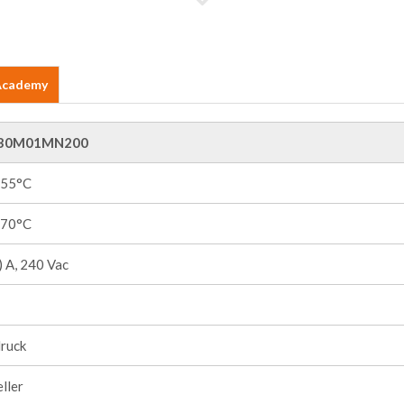
 Academy
30M01MN200
+55°C
+70°C
 A, 240 Vac
ruck
ller