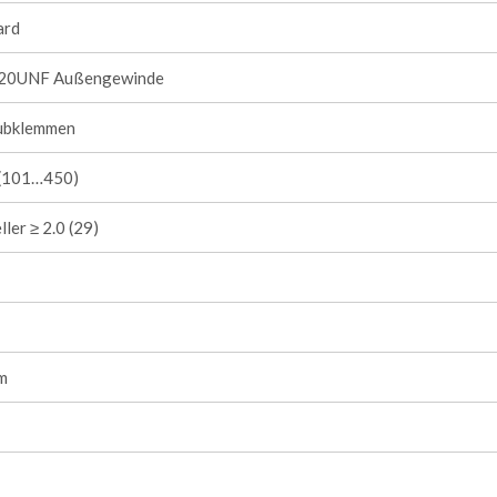
ard
20UNF Außengewinde
ubklemmen
1 (101…450)
ller ≥ 2.0 (29)
m