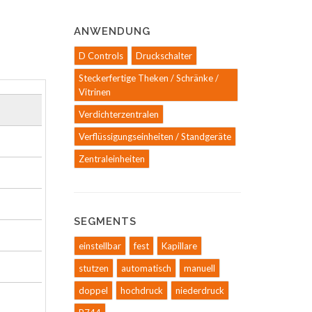
ANWENDUNG
D Controls
Druckschalter
Steckerfertige Theken / Schränke /
Vitrinen
Verdichterzentralen
Verflüssigungseinheiten / Standgeräte
Zentraleinheiten
SEGMENTS
einstellbar
fest
Kapillare
stutzen
automatisch
manuell
doppel
hochdruck
niederdruck