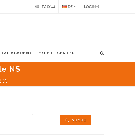
ITALY
DE
LOGIN
GITAL ACADEMY
EXPERT CENTER
le NS
sure
SUCHE