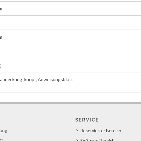
m
m
g
abdeckung, knopf, Anweisungsblatt
SERVICE
lung
Reservierter Bereich
C
Software Bereich