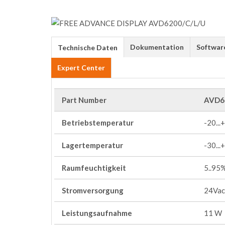
Dokumentation
Softwar
Technische Daten
Expert Center
Part Number
AVD6
Betriebstemperatur
-20...
Lagertemperatur
-30...
Raumfeuchtigkeit
5..95
Stromversorgung
24Vac 
Leistungsaufnahme
11 W