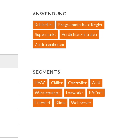
ANWENDUNG
Kühlzellen
Programmierbare Regler
Supermarkt
Verdichterzentralen
Zentraleinheiten
SEGMENTS
HVAC
Chiller
Controller
AHU
Wärmepumpe
Lonworks
BACnet
Ethernet
Klima
Webserver