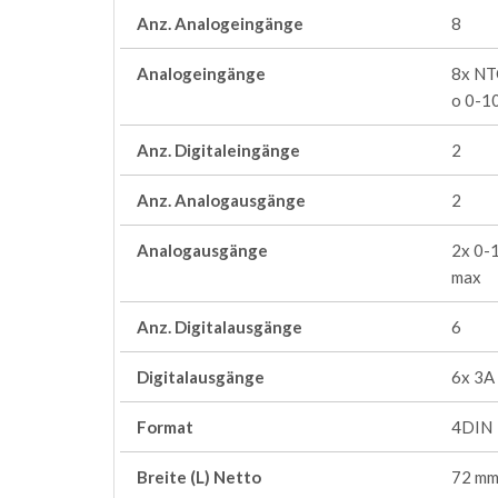
Anz. Analogeingänge
8
Analogeingänge
8x NT
o 0-1
Anz. Digitaleingänge
2
Anz. Analogausgänge
2
Analogausgänge
2x 0-
max
Anz. Digitalausgänge
6
Digitalausgänge
6x 3A
Format
4DIN
Breite (L) Netto
72 m