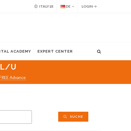
ITALY
DE
LOGIN
GITAL ACADEMY
EXPERT CENTER
/L/U
FREE Advance
SUCHE