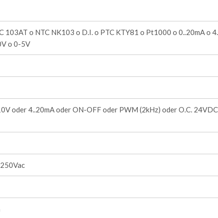
C 103AT o NTC NK103 o D.I. o PTC KTY81 o Pt1000 o 0..20mA o 4
0V o 0-5V
10V oder 4..20mA oder ON-OFF oder PWM (2kHz) oder O.C. 24VD
 250Vac
m