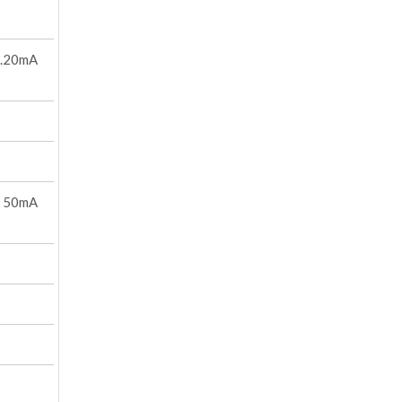
..20mA
C 50mA