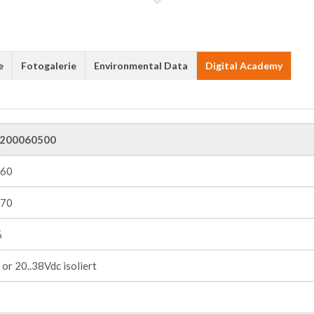
e
Fotogalerie
Environmental Data
Digital Academy
200060500
+60
+70
%
or 20..38Vdc isoliert