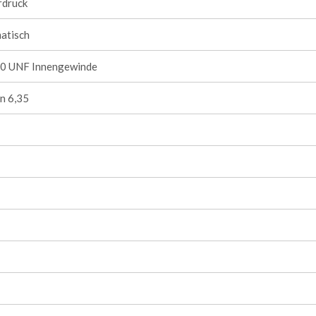
rdruck
atisch
0 UNF Innengewinde
n 6,35