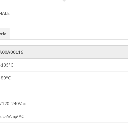
erie
A00A00116
 +135°C
 +80°C
/120-240Vac
dc-6Amp\AC