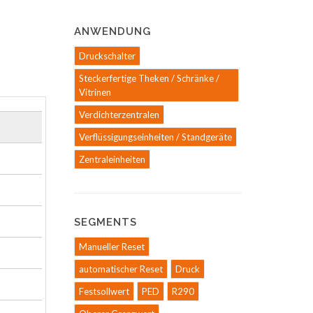
ANWENDUNG
Druckschalter
Steckerfertige Theken / Schränke /
Vitrinen
Verdichterzentralen
Verflüssigungseinheiten / Standgeräte
Zentraleinheiten
SEGMENTS
Manueller Reset
automatischer Reset
Druck
Festsollwert
PED
R290