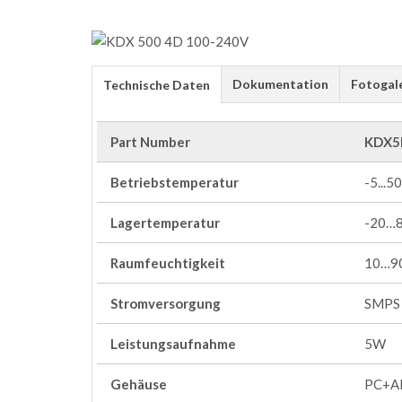
Dokumentation
Fotogal
Technische Daten
Part Number
KDX5
Betriebstemperatur
-5...50
Lagertemperatur
-20…
Raumfeuchtigkeit
10…90
Stromversorgung
SMPS
Leistungsaufnahme
5W
Gehäuse
PC+A