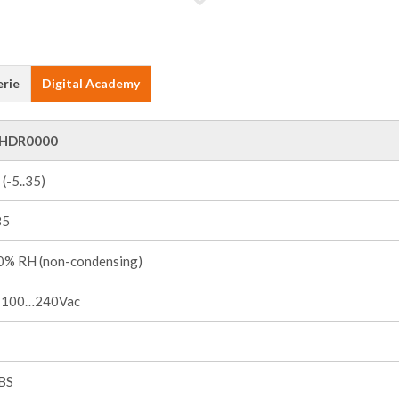
erie
Digital Academy
HDR0000
 (-5..35)
85
% RH (non-condensing)
 100…240Vac
BS