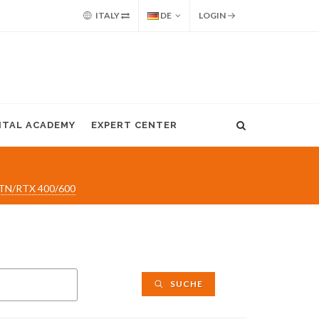
ITALY
DE
LOGIN
GITAL ACADEMY
EXPERT CENTER
 RTN/RTX 400/600
SUCHE