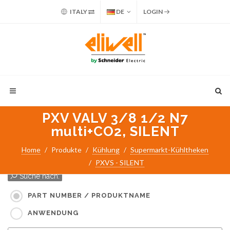
ITALY
DE
LOGIN
PXV VALV 3/8 1/2 N7
multi+CO2, SILENT
Home
Produkte
Kühlung
Supermarkt-Kühltheken
PXVS - SILENT
Suche nach:
PART NUMBER / PRODUKTNAME
ANWENDUNG