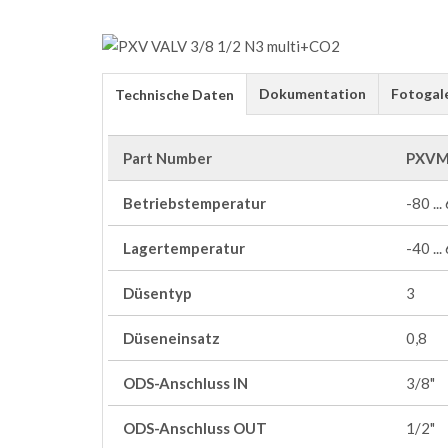
Dokumentation
Fotogal
Technische Daten
Part Number
PXVM
Betriebstemperatur
-80 ...
Lagertemperatur
-40 ...
Düsentyp
3
Düseneinsatz
0,8
ODS-Anschluss IN
3/8"
ODS-Anschluss OUT
1/2"