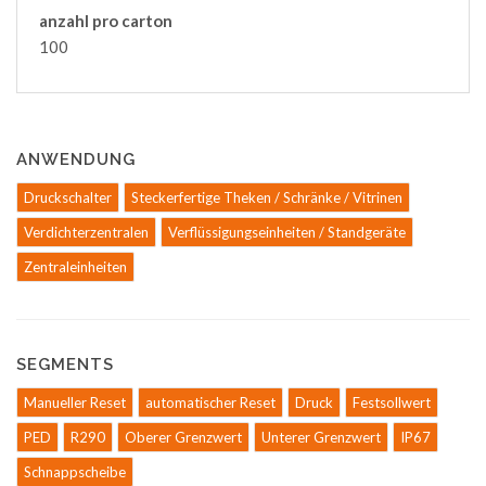
anzahl pro carton
100
ANWENDUNG
Druckschalter
Steckerfertige Theken / Schränke / Vitrinen
Verdichterzentralen
Verflüssigungseinheiten / Standgeräte
Zentraleinheiten
SEGMENTS
Manueller Reset
automatischer Reset
Druck
Festsollwert
PED
R290
Oberer Grenzwert
Unterer Grenzwert
IP67
Schnappscheibe