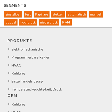
SEGMENTS
einstellbar
fest
Kapillare
stutzen
automatisch
manuell
doppel
hochdruck
niederdruck
R744
PRODUKTE
elektromechanische
Programmierbare Regler
HVAC
Kühlung
Einzelhandelslösung
Temperatur, Feuchtigkeit, Druck
OEM
Kühlung