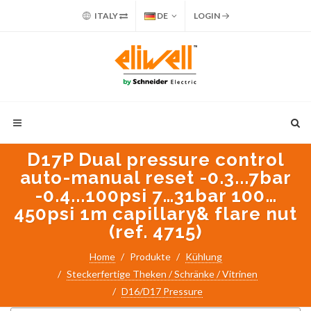
ITALY
DE
LOGIN
D17P Dual pressure control
auto-manual reset -0.3...7bar
-0.4...100psi 7…31bar 100…
450psi 1m capillary& flare nut
(ref. 4715)
Suche nach:
Home
Produkte
Kühlung
PART NUMBER / PRODUKTNAME
Steckerfertige Theken / Schränke / Vitrinen
ANWENDUNG
D16/D17 Pressure