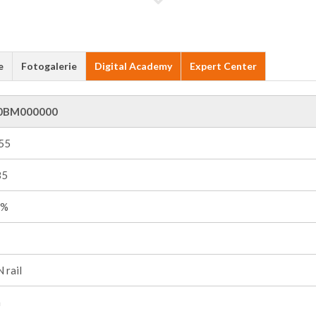
e
Fotogalerie
Digital Academy
Expert Center
0BM000000
+55
85
0%
 rail
m