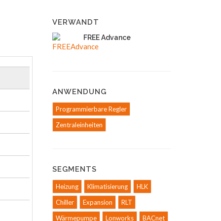
VERWANDT
FREE Advance
ANWENDUNG
Programmierbare Regler
Zentraleinheiten
SEGMENTS
Heizung
Klimatisierung
HLK
Chiller
Expansion
RLT
Wärmepumpe
Lonworks
BACnet