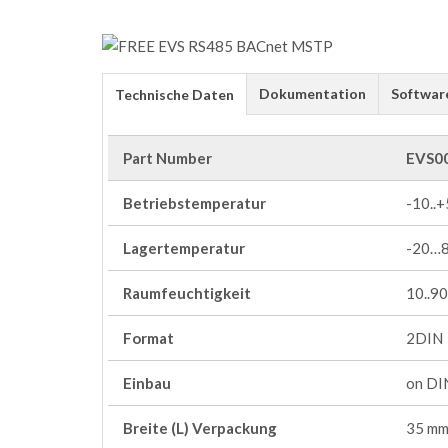
Dokumentation
Softwar
Technische Daten
Part Number
EVS0
Betriebstemperatur
-10..
Lagertemperatur
-20…
Raumfeuchtigkeit
10..9
Format
2DIN
Einbau
on DIN
Breite (L) Verpackung
35 m