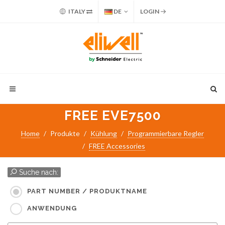
ITALY
DE
LOGIN
FREE EVE7500
Home
Produkte
Kühlung
Programmierbare Regler
FREE Accessories
Suche nach:
PART NUMBER / PRODUKTNAME
ANWENDUNG