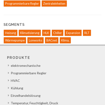
Programmierbare Regler
Zentraleinheiten
SEGMENTS
Heizung
Klimatisierung
HLK
Chiller
Expansion
RLT
Wärmepumpe
Lonworks
BACnet
Klima,
PRODUKTE
elektromechanische
Programmierbare Regler
HVAC
Kühlung
Einzelhandelslösung
Temperatur, Feuchtigkeit, Druck