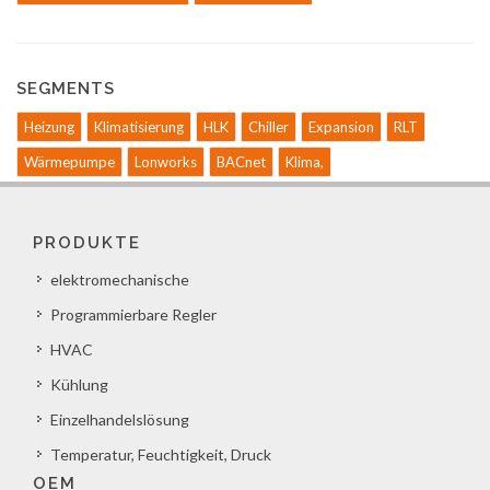
SEGMENTS
Heizung
Klimatisierung
HLK
Chiller
Expansion
RLT
Wärmepumpe
Lonworks
BACnet
Klima,
PRODUKTE
elektromechanische
Programmierbare Regler
HVAC
Kühlung
Einzelhandelslösung
Temperatur, Feuchtigkeit, Druck
OEM