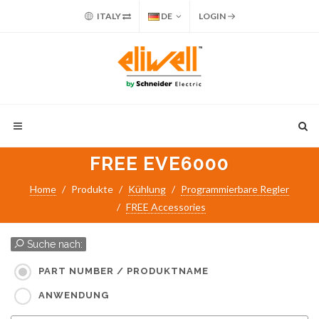
ITALY
DE
LOGIN
FREE EVE6000
Home
Produkte
Kühlung
Programmierbare Regler
FREE Accessories
Suche nach:
PART NUMBER / PRODUKTNAME
ANWENDUNG