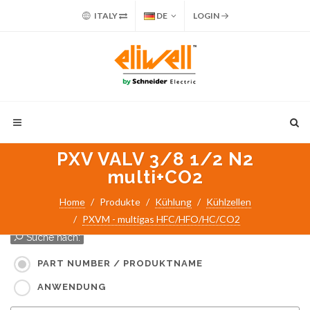
ITALY
DE
LOGIN
PXV VALV 3/8 1/2 N2
multi+CO2
Home
Produkte
Kühlung
Kühlzellen
PXVM - multigas HFC/HFO/HC/CO2
Suche nach:
PART NUMBER / PRODUKTNAME
ANWENDUNG