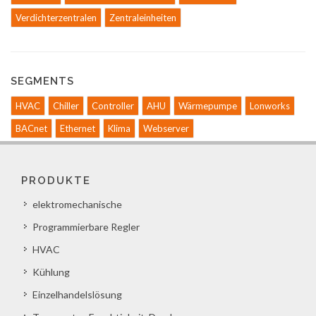
Verdichterzentralen
Zentraleinheiten
SEGMENTS
HVAC
Chiller
Controller
AHU
Wärmepumpe
Lonworks
BACnet
Ethernet
Klima
Webserver
PRODUKTE
elektromechanische
Programmierbare Regler
HVAC
Kühlung
Einzelhandelslösung