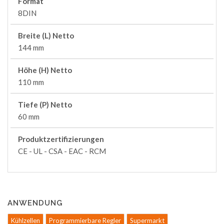
Format
8DIN
Breite (L) Netto
144 mm
Höhe (H) Netto
110 mm
Tiefe (P) Netto
60 mm
Produktzertifizierungen
CE - UL - CSA - EAC - RCM
ANWENDUNG
Kühlzellen
Programmierbare Regler
Supermarkt