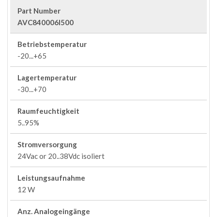
Part Number
AVC840006I500
Betriebstemperatur
-20...+65
Lagertemperatur
-30...+70
Raumfeuchtigkeit
5..95%
Stromversorgung
24Vac or 20..38Vdc isoliert
Leistungsaufnahme
12 W
Anz. Analogeingänge