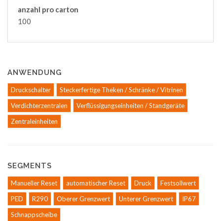
anzahl pro carton
100
ANWENDUNG
Druckschalter
Steckerfertige Theken / Schränke / Vitrinen
Verdichterzentralen
Verflüssigungseinheiten / Standgeräte
Zentraleinheiten
SEGMENTS
Manueller Reset
automatischer Reset
Druck
Festsollwert
PED
R290
Oberer Grenzwert
Unterer Grenzwert
IP67
Schnappscheibe