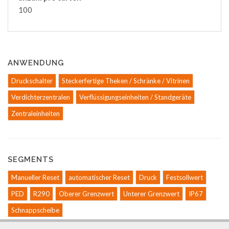
100
ANWENDUNG
Druckschalter
Steckerfertige Theken / Schränke / Vitrinen
Verdichterzentralen
Verflüssigungseinheiten / Standgeräte
Zentraleinheiten
SEGMENTS
Manueller Reset
automatischer Reset
Druck
Festsollwert
PED
R290
Oberer Grenzwert
Unterer Grenzwert
IP67
Schnappscheibe