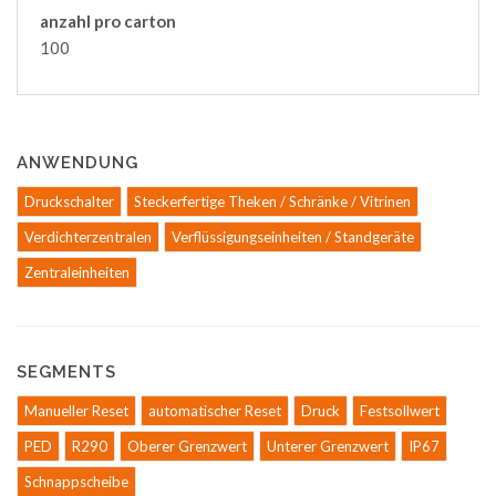
anzahl pro carton
100
ANWENDUNG
Druckschalter
Steckerfertige Theken / Schränke / Vitrinen
Verdichterzentralen
Verflüssigungseinheiten / Standgeräte
Zentraleinheiten
SEGMENTS
Manueller Reset
automatischer Reset
Druck
Festsollwert
PED
R290
Oberer Grenzwert
Unterer Grenzwert
IP67
Schnappscheibe