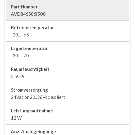
Part Number
AVD84SS06I500
Betriebstemperatur
-20...+65
Lagertemperatur
-30...+70
Raumfeuchtigkeit
5..95%
Stromversorgung
24Vac or 20..38Vdc isoliert
Leistungsaufnahme
12 W
Anz. Analogeingänge