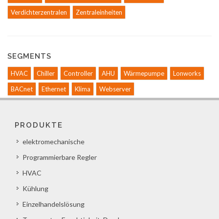
Verdichterzentralen
Zentraleinheiten
SEGMENTS
HVAC
Chiller
Controller
AHU
Wärmepumpe
Lonworks
BACnet
Ethernet
Klima
Webserver
PRODUKTE
elektromechanische
Programmierbare Regler
HVAC
Kühlung
Einzelhandelslösung