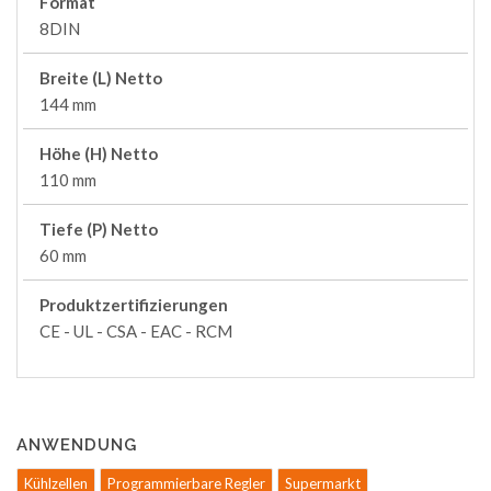
Format
8DIN
Breite (L) Netto
144 mm
Höhe (H) Netto
110 mm
Tiefe (P) Netto
60 mm
Produktzertifizierungen
CE - UL - CSA - EAC - RCM
ANWENDUNG
Kühlzellen
Programmierbare Regler
Supermarkt