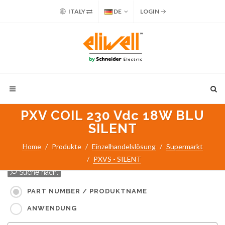
ITALY
DE
LOGIN
PXV COIL 230 Vdc 18W BLU
SILENT
Home
Produkte
Einzelhandelslösung
Supermarkt
PXVS - SILENT
Suche nach:
PART NUMBER / PRODUKTNAME
ANWENDUNG