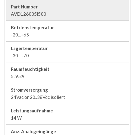
Part Number
AVD126005I500
Betriebstemperatur
-20...+65
Lagertemperatur
-30...+70
Raumfeuchtigkeit
5..95%
Stromversorgung
24Vac or 20..38Vdc isoliert
Leistungsaufnahme
14 W
Anz. Analogeingänge