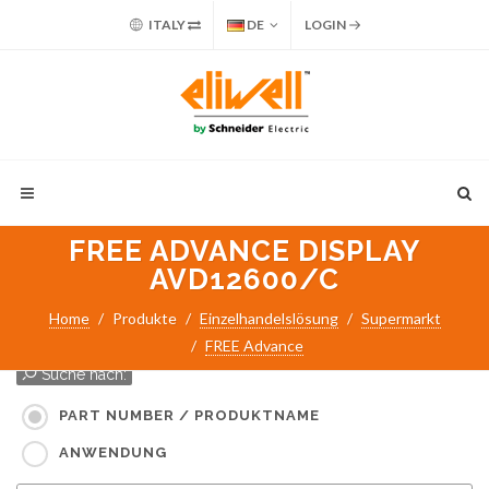
ITALY
DE
LOGIN
FREE ADVANCE DISPLAY
AVD12600/C
Home
Produkte
Einzelhandelslösung
Supermarkt
FREE Advance
Suche nach:
PART NUMBER / PRODUKTNAME
ANWENDUNG