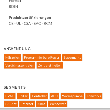
Format
8DIN
Produktzertifizierungen
CE - UL - CSA - EAC - RCM
ANWENDUNG
Kühlzellen
Programmierbare Regler
Supermarkt
Verdichterzentralen
Zentraleinheiten
SEGMENTS
HVAC
Chiller
Controller
AHU
Wärmepumpe
Lonworks
BACnet
Ethernet
Klima
Webserver