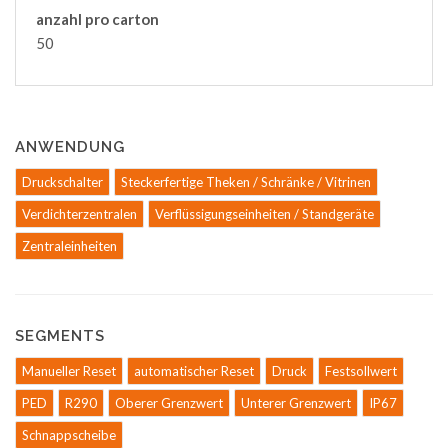
anzahl pro carton
50
ANWENDUNG
Druckschalter
Steckerfertige Theken / Schränke / Vitrinen
Verdichterzentralen
Verflüssigungseinheiten / Standgeräte
Zentraleinheiten
SEGMENTS
Manueller Reset
automatischer Reset
Druck
Festsollwert
PED
R290
Oberer Grenzwert
Unterer Grenzwert
IP67
Schnappscheibe