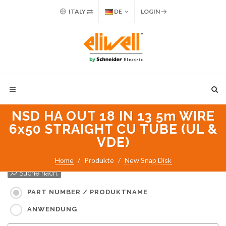
ITALY
DE
LOGIN
NSD HA OUT 18 IN 13 5m WIRE
6x50 STRAIGHT CU TUBE (UL &
VDE)
Home
Produkte
New Snap Disk
Suche nach:
PART NUMBER / PRODUKTNAME
ANWENDUNG