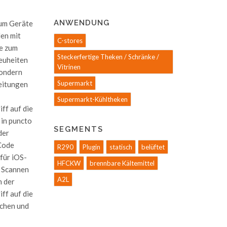
ANWENDUNG
 um Geräte
len mit
C-stores
ie zum
Steckerfertige Theken / Schränke /
euheiten
Vitrinen
sondern
Supermarkt
eitungen
Supermarkt-Kühltheken
ff auf die
 in puncto
SEGMENTS
der
RCode
R290
Plugin
statisch
belüftet
für iOS-
HFCKW
brennbare Kältemittel
d Scannen
A2L
n der
ff auf die
schen und