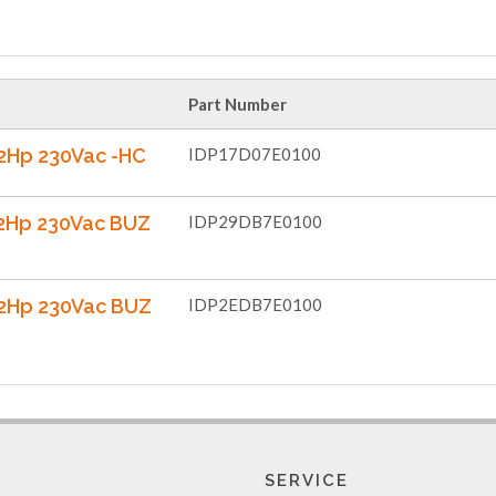
Part Number
 2Hp 230Vac -HC
IDP17D07E0100
 2Hp 230Vac BUZ
IDP29DB7E0100
 2Hp 230Vac BUZ
IDP2EDB7E0100
SERVICE