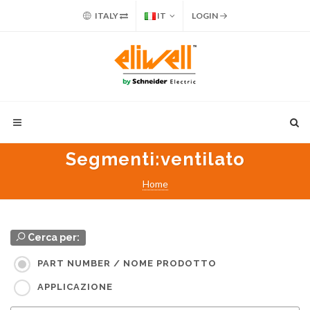
ITALY
IT
LOGIN
Segmenti
:ventilato
Home
Cerca per:
PART NUMBER / NOME PRODOTTO
APPLICAZIONE